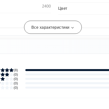
2400
Цвет
Все характеристики
(
8
)
(
0
)
(
0
)
(
0
)
(
0
)