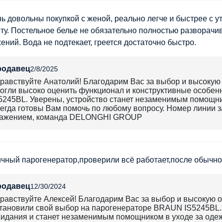
ь довольны покупкой с женой, реально легче и быстрее с у
ту. Постельное белье не обязательно полностью разворачив
ений. Вода не подтекает, греется достаточно быстро.
родавец
2/8/2025
равствуйте Анатолий! Благодарим Вас за выбор и высокую 
огли высоко оценить функционал и конструктивные особе
5245BL. Уверены, устройство станет незаменимым помощни
егда готовы Вам помочь по любому вопросу. Номер линии за
ажением, команда DELONGHI GROUP
чный парогенератор,проверили всё работает,после обычног
родавец
12/30/2024
равствуйте Алексей! Благодарим Вас за выбор и высокую о
тановили свой выбор на парогенераторе BRAUN IS5245BL.
идания и станет незаменимым помощником в уходе за одеж