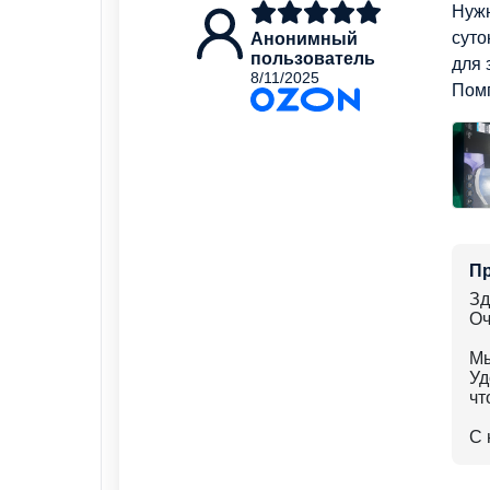
Нужн
суто
Анонимный
пользователь
для 
8/11/2025
Помп
П
Зд
Оч
Мы
Уд
чт
С 