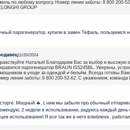
мочь по любому вопросу. Номер линии заботы: 8 800 200-5
ELONGHI GROUP
чный парогенератор, купили в замен Тефаль, пользуемся н
родавец
11/20/2024
равствуйте Наталья! Благодарим Вас за выбор и высокую о
нравился парогенератор BRAUN IS5245BL. Уверены, устро
мощником в уходе за одеждой и бельём. Всегда готовы Вам
мер линии заботы: 8 800 200-52-62. С уважением, коман
сторге. Мощный 🔥, с ним мы забыли про обычный отпарива
комендую, 2 недели в использовании, радуюсь каждый день 
цев использования! Я все так же в него влюблена , работае