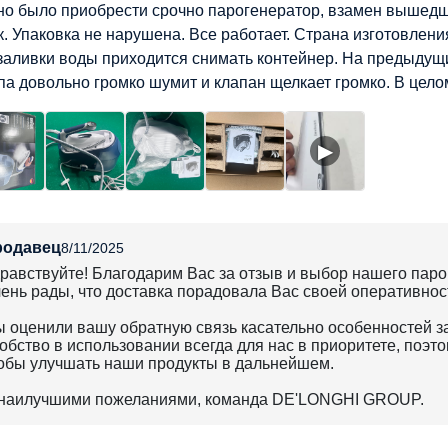
о было приобрести срочно парогенератор, взамен вышедше
к. Упаковка не нарушена. Все работает. Страна изготовлени
заливки воды приходится снимать контейнер. На предыдущи
а довольно громко шумит и клапан щелкает громко. В цело
▶
родавец
8/11/2025
равствуйте! Благодарим Вас за отзыв и выбор нашего пар
ень рады, что доставка порадовала Вас своей оперативнос
 оценили вашу обратную связь касательно особенностей за
обство в использовании всегда для нас в приоритете, поэт
обы улучшать наши продукты в дальнейшем.
наилучшими пожеланиями, команда DE'LONGHI GROUP.