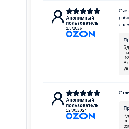
Очен
рабо
Анонимный
пользователь
слож
2/8/2025
П
Зд
см
IS
Вс
ув
Отли
Анонимный
пользователь
П
12/30/2024
Зд
ос
ож