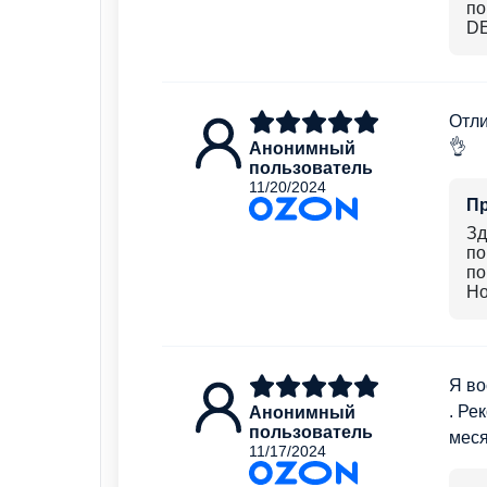
по
D
Отли
👌
Анонимный
пользователь
11/20/2024
П
Зд
по
по
Но
Я во
. Ре
Анонимный
пользователь
меся
11/17/2024