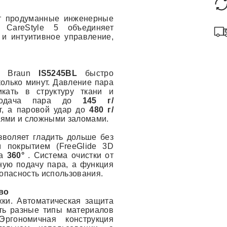
т продуманные инженерные
CareStyle 5 объединяет
 и интуитивное управление,
р Braun
IS5245BL
быстро
колько минут. Давление пара
кать в структуру ткани и
я подача пара до
145 г/
т, а паровой удар до
480 г/
нями и сложными заломами.
воляет гладить дольше без
 покрытием (FreeGlide 3D
на
360°
. Система очистки от
ную подачу пара, а функция
опасность использования.
во
ки. Автоматическая защита
ить разные типы материалов
ргономичная конструкция