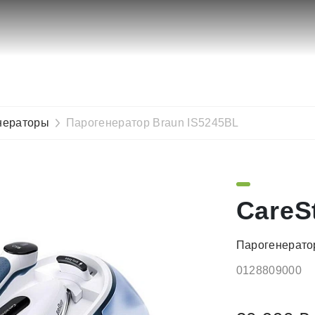
нераторы
Парогенератор Braun IS5245BL
CareSt
Парогенерато
0128809000