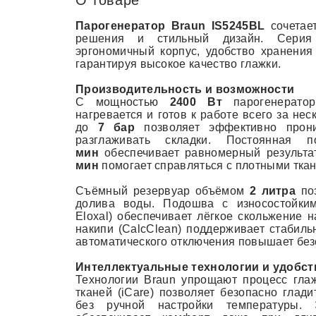
О товаре
Парогенератор Braun IS5245BL
сочетае
решения и стильный дизайн. Серия 
эргономичный корпус, удобство хранения
гарантируя высокое качество глажки.
Производительность и возможности
С мощностью
2400 Вт
парогенерато
нагревается и готов к работе всего за нес
до
7 бар
позволяет эффективно прони
разглаживать складки. Постоянна
мин
обеспечивает равномерный результа
мин
помогает справляться с плотными тка
Съёмный резервуар объёмом
2 литра
поз
долива воды. Подошва с износостойким
Eloxal) обеспечивает лёгкое скольжение 
накипи (CalcClean) поддерживает стабиль
автоматического отключения повышает без
Интеллектуальные технологии и удобст
Технологии Braun упрощают процесс глаж
тканей (iCare) позволяет безопасно глад
без ручной настройки температуры. Э