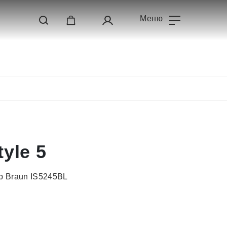
Меню
yle 5
р Braun IS5245BL