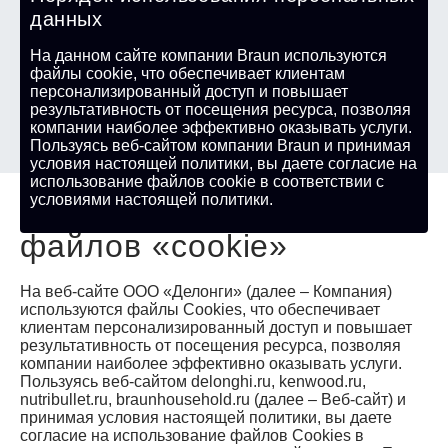
данных
На данном сайте компании Braun используются
файлы cookie, что обеспечивает клиентам
персонализированный доступ и повышает
результативность от посещения ресурса, позволяя
компании наиболее эффективно оказывать услуги.
Пользуясь веб-сайтом компании Braun и принимая
условия настоящей политики, вы даете согласие на
использование файлов cookie в соответствии с
Политика использования
условиями настоящей политики.
файлов «сookie»
На веб-сайте ООО «Делонги» (далее – Компания)
используются файлы Cookies, что обеспечивает
клиентам персонализированный доступ и повышает
результативность от посещения ресурса, позволяя
компании наиболее эффективно оказывать услуги.
Пользуясь веб-сайтом delonghi.ru, kenwood.ru,
nutribullet.ru, braunhousehold.ru (далее – Веб-сайт) и
принимая условия настоящей политики, вы даете
согласие на использование файлов Cookies в