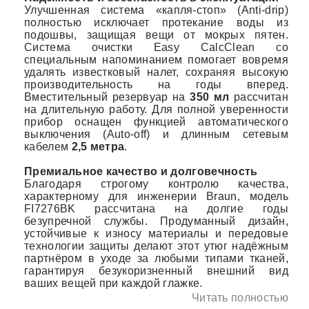
Улучшенная система «капля-стоп» (Anti-drip)
полностью исключает протекание воды из
подошвы, защищая вещи от мокрых пятен.
Система очистки Easy CalcClean со
специальным напоминанием помогает вовремя
удалять известковый налет, сохраняя высокую
производительность на годы вперед.
Вместительный резервуар на
350 мл
рассчитан
на длительную работу. Для полной уверенности
прибор оснащен функцией автоматического
выключения (Auto-off) и длинным сетевым
кабелем
2,5 метра
.
Премиальное качество и долговечность
Благодаря строгому контролю качества,
характерному для инженерии Braun, модель
FI7276BK рассчитана на долгие годы
безупречной службы. Продуманный дизайн,
устойчивые к износу материалы и передовые
технологии защиты делают этот утюг надёжным
партнёром в уходе за любыми типами тканей,
гарантируя безукоризненный внешний вид
ваших вещей при каждой глажке.
Читать полностью