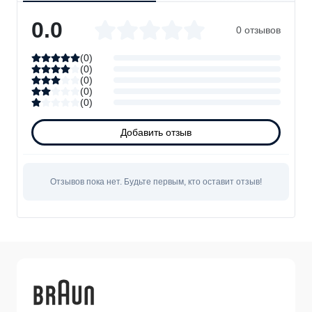
0.0
0 отзывов
(
0
)
(
0
)
(
0
)
(
0
)
(
0
)
Технические характеристики
Добавить отзыв
FI7276BK
Модель
Отзывов пока нет. Будьте первым, кто оставит отзыв!
Чёрный
Цвет
Пластик
Материал корпуса