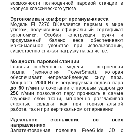
возможности полноценной паровой станции в
корпусе классического утюга.
Эргономика и комфорт премиум-класса
Модель FI 7276 BKявляется первым в мире
утюгом, получившим официальный сертификат
эргономики. Особая конструкция ручки и
продуманный баланс веса обеспечивают
максимальное удобство при использовании,
существенно снижая нагрузку на запястье.
Мощность паровой станции
Главная особенность модели — встроенная
помпа (технология PowerSmart), которая
обеспечивает непревзойденную силу пара.
Мощность
2000 Вт
и регулируемая подача пара
до 60 г/мин
в сочетании с паровым ударом
до
250 г/мин
позволяют пару проникать в самые
глубокие слои ткани, мгновенно разглаживая
сложные складки как при горизонтальной
работе, так и при вертикальном отпаривании.
Идеальное скольжение во всех
направлениях
Запатентованная подошва FreeGlide 3D с