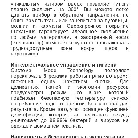
уникальным изгибом вверх позволяет утюгу
плавно скользить на 360°. Вы можете легко
двигать прибор в обратном направлении, не
боясь замять ткань или зацепиться за пуговицы,
молнии и карманы. Сверхпрочное покрытие
EloxalPlus гарантирует идеальное скольжение
по любым материалам, а заостренный носик
(Precision tip) помогает аккуратно проглаживать
труднодоступные зоны вокруг швов и
воротников.
Интеллектуальное управление и гигиена
Система iMode Technology позволяет
переключать
3 режима
работы прямо во время
глажения одним нажатием кнопки. Для
деликатных тканей и экономии ресурсов
предусмотрен режим Eco iCare, который
подбирает безопасную температуру, снижая
потребление воды и энергии без ущерба для
результата. Кроме того, утюг оснащен функцией
дезинфекции, которая за несколько секунд
уничтожает до 99,99% бактерий и вирусов на
одежде и домашнем текстиле.
Надежность и безопасность в эксплуатации