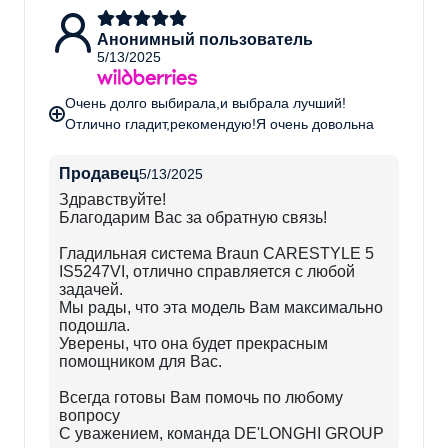
Анонимный пользователь
5/13/2025
Технические характеристики
Очень долго выбирала,и выбрала лучший!
Отлично гладит,рекомендую!Я очень довольна
IS5247VI
Модель
Продавец
5/13/2025
Фиолетовый
Здравствуйте!​
Цвет
Благодарим Вас за обратную связь!
Пластик
Материал корпуса
Гладильная система Braun CARESTYLE 5
IS5247VI, отлично справляется с любой
задачей.
Мы рады, что эта модель Вам максимально
подошла.
Уверены, что она будет прекрасным
помощником для Вас.
Всегда готовы Вам помочь по любому
вопросу
С уважением, команда DE'LONGHI GROUP