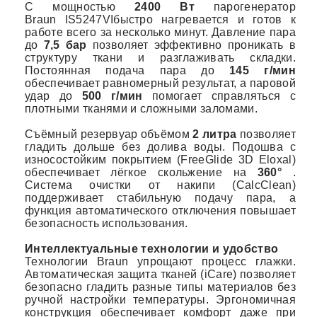
С мощностью
2400 Вт
парогенератор
Braun IS5247VIбыстро нагревается и готов к
работе всего за несколько минут. Давление пара
до
7,5
бар
позволяет эффективно проникать в
структуру ткани и разглаживать складки.
Постоянная подача пара до
145 г/мин
обеспечивает равномерный результат, а паровой
удар до
500 г/мин
помогает справляться с
плотными тканями и сложными заломами.
Съёмный резервуар объёмом
2 литра
позволяет
гладить дольше без долива воды. Подошва с
износостойким покрытием (FreeGlide 3D Eloxal)
обеспечивает лёгкое скольжение на
360°
.
Система очистки от накипи (CalcClean)
поддерживает стабильную подачу пара, а
функция автоматического отключения повышает
безопасность использования.
Интеллектуальные технологии и удобство
Технологии Braun упрощают процесс глажки.
Автоматическая защита тканей (iCare) позволяет
безопасно гладить разные типы материалов без
ручной настройки температуры. Эргономичная
конструкция обеспечивает комфорт даже при