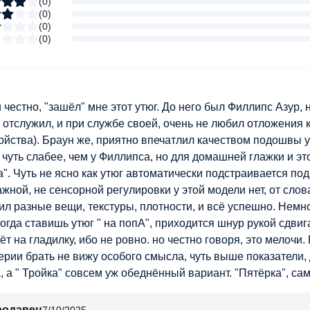
(
0
)
(
0
)
(
0
)
(
0
)
 честно, "зашёл" мне этот утюг. До него был Филлипс Азур, н
 отслужил, и при службе своей, очень не любил отложения к
ойства). Браун же, приятно впечатлил качеством подошвы у
 чуть слабее, чем у Филлипса, но для домашней глажки и это
а". Чуть не ясно как утюг автоматически подстраивается под
жной, не сенсорной регулировки у этой модели нет, от слова
ил разные вещи, текстуры, плотности, и всё успешно. Немн
когда ставишь утюг " на попА", приходится шнур рукой сдвига
ёт на гладилку, ибо не ровно. но честно говоря, это мелочи
ерии брать не вижу особого смысла, чуть выше показатели, ди
, а " Тройка" совсем уж обеднённый вариант. "Пятёрка", само
родавец