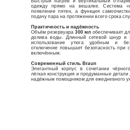
Быстрый нагрев и вертикальный отпари
одежду прямо на вешалке. Система «к
появление пятен, а функция самоочистк
подачу пара на протяжении всего срока сл
Практичность и надёжность
Объём резервуара
300 мл
обеспечивает дл
долива воды. Длинный сетевой шнур и 
использование утюга удобным и без
отключение повышает безопасность при с
включённым.
Современный
стиль
Braun
Элегантный корпус в сочетании чёрного
лёгкая конструкция и продуманные детали
надёжным помощником для ежедневного ух