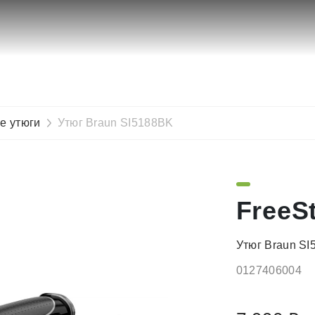
е утюги
Утюг Braun SI5188BK
FreeSt
Утюг Braun S
0127406004