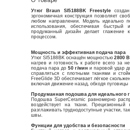
О товаре
Утюг Braun SI5188BK Freestyle
создан 
эргономичная конструкция позволяет своб
любом направлении. Модель идеально п
использования, обеспечивая быстрый и
продуманный дизайн делает глажение 
процессом.
Мощность и эффективная подача пара
Утюг SI5188BK оснащён мощностью
2800 В
нагрев и готовность к работе всего за н
подача пара до
50
г/мин
и паровой удар 
справляться с плотными тканями и стойк
FreeGlide 3D обеспечивает лёгкое скольж
включая движение назад, обходя пуговицы 
Продуманная подошва для идеального 
Подошва SuperCeramic равномерно распр
воздействует на ткани. Прецизионный 
разглаживать труднодоступные участки, так
швы.
Функции для удобства и безопасности