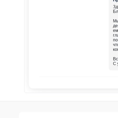
Зд
Бл
Мы
де
ем
гл
по
чт
ко
Вс
С 