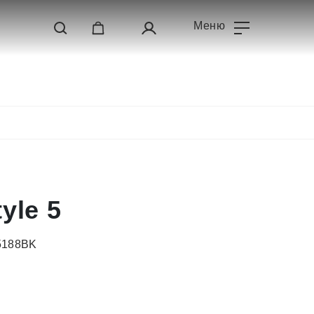
Меню
yle 5
I5188BK