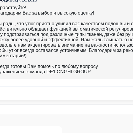
7/10/2025
равствуйте!
агодарим Вас за выбор и высокую оценку!
 рады, что утюг приятно удивил вас качеством подошвы и с
йствительно обладает функцией автоматической регулировк
у подстраиваться под различные типы тканей, даже без руч
ажку более удобной и эффективной. Нам жаль слышать о н
звольте нам акцентировать внимание на важности использ
обы утюг всегда оставался устойчивым. Благодарим за ре
мментарии!)
егда готовы Вам помочь по любому вопросу
уважением, команда DE'LONGHI GROUP