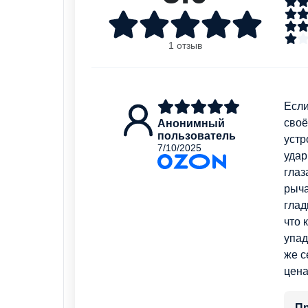
1 отзыв
Если
своё
Анонимный
пользователь
устр
7/10/2025
удар
глаз
рыча
глад
что 
упад
же с
цена
П