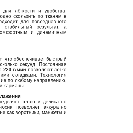
для лёгкости и удобства:
одно скользить по тканям в
одходит для повседневного
 стабильный результат, а
комфортным и динамичным
т
, что обеспечивает быстрый
есколько секунд. Постоянная
до
220 г/мин
позволяют легко
ими складками. Технология
ение по любому направлению,
и карманы.
глажения
еделяет тепло и деликатно
носик позволяет аккуратно
ие как воротники, манжеты и