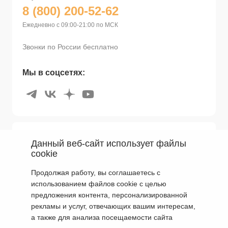
8 (800) 200-52-62
Ежедневно с 09:00-21:00 по МСК
Звонки по России бесплатно
Мы в соцсетях:
Покупателям
Данный веб-сайт использует файлы
cookie
Мир Braun
Поддержка
Продолжая работу, вы соглашаетесь с
Бонусная программа
использованием файлов cookie с целью
Оплата и Доставка
Сервисные центры
предложения контента, персонализированной
Для юридических лиц
рекламы и услуг, отвечающих вашим интересам,
Гарантии и ремонт
Правила Акций
а также для анализа посещаемости сайта
ОГРН 1051655024629