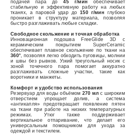
подачей пара до
45 г/мин
обеспечивает
стабильную и эффективную работу на любых
тканях, а паровой удар до
150 г/мин
глубоко
проникает в структуру материала, позволяя
быстро разглаживать любые складки.
Свободное скольжение и точная обработка
Инновационная подошва FreeGlide 3D с
керамическим покрытием SuperCeramic
обеспечивает плавное скольжение по ткани на
360°
, позволяя легко обходить пуговицы, молнии
и швы без рывков. Узкий треугольный носик с
зоной точечного пара помогает аккуратно
разглаживать сложные участки, такие как
воротники и манжеты.
Комфорт и удобство использования
Резервуар для воды объёмом
270 мл
с широким
отверстием упрощает долив, а система
«антикапля» предотвращает появление пятен
на ткани при работе на низких температурных
режимах. Утюг также поддерживает
вертикальное отпаривание, что делает его
универсальным помощником для ухода за
одеждой и текстилем.