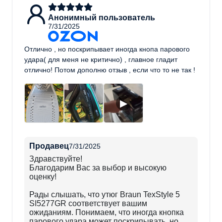
Модель
Анонимный пользователь
Бирюзовый
Цвет
7/31/2025
Пластик
Материал корпуса
Отлично , но поскрипывает иногда кнопа парового
удара( для меня не критично) , главное гладит
отлично! Потом дополню отзыв , если что то не так !
▶
Продавец
7/31/2025
Здравствуйте!
Благодарим Вас за выбор и высокую
оценку!
Рады слышать, что утюг Braun TexStyle 5
SI5277GR соответствует вашим
ожиданиям. Понимаем, что иногда кнопка
парового удара может поскрипывать, но