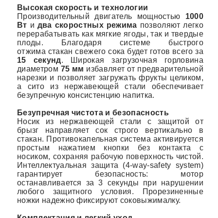
Высокая скорость и технологии
Производительный двигатель мощностью
1000
Вт
и
два скоростных режима
позволяют легко
перерабатывать как мягкие ягоды, так и твердые
плоды. Благодаря системе быстрого
отжима стакан свежего сока будет готов всего за
15 секунд
. Широкая загрузочная горловина
диаметром
75 мм
избавляет от предварительной
нарезки и позволяет загружать фрукты целиком,
а сито из нержавеющей стали обеспечивает
безупречную консистенцию напитка.
Безупречная чистота и безопасность
Носик из нержавеющей стали с защитой от
брызг направляет сок строго вертикально в
стакан. Противокапельная система активируется
простым нажатием кнопки без контакта с
носиком, сохраняя рабочую поверхность чистой.
Интеллектуальная защита (4-way-safety system)
гарантирует безопасность: мотор
останавливается за 3 секунды при нарушении
любого защитного условия. Прорезиненные
ножки надежно фиксируют соковыжималку.
Комплектация и легкий уход