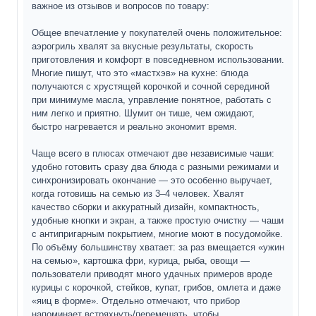
важное из отзывов и вопросов по товару:
Общее впечатление у покупателей очень положительное:
аэрогриль хвалят за вкусные результаты, скорость
приготовления и комфорт в повседневном использовании.
Многие пишут, что это «мастхэв» на кухне: блюда
получаются с хрустящей корочкой и сочной серединой
при минимуме масла, управление понятное, работать с
ним легко и приятно. Шумит он тише, чем ожидают,
быстро нагревается и реально экономит время.
Чаще всего в плюсах отмечают две независимые чаши:
удобно готовить сразу два блюда с разными режимами и
Технические характеристики
синхронизировать окончание — это особенно выручает,
когда готовишь на семью из 3–4 человек. Хвалят
качество сборки и аккуратный дизайн, компактность,
Чёрный
Цвет
удобные кнопки и экран, а также простую очистку — чаши
с антипригарным покрытием, многие моют в посудомойке.
По объёму большинству хватает: за раз вмещается «ужин
Пластик
Материал корпуса
на семью», картошка фри, курица, рыба, овощи —
пользователи приводят много удачных примеров вроде
Да
Антипригарное покрытие
курицы с корочкой, стейков, купат, грибов, омлета и даже
«яиц в форме». Отдельно отмечают, что прибор
напоминает встряхнуть/перемешать, чтобы