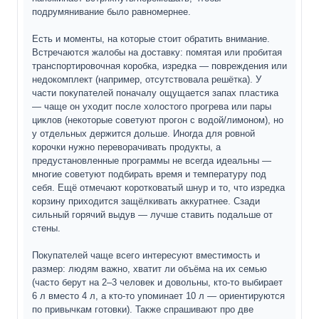
подрумянивание было равномернее.
Есть и моменты, на которые стоит обратить внимание.
Встречаются жалобы на доставку: помятая или пробитая
транспортировочная коробка, изредка — повреждения или
недокомплект (например, отсутствовала решётка). У
части покупателей поначалу ощущается запах пластика
— чаще он уходит после холостого прогрева или пары
циклов (некоторые советуют прогон с водой/лимоном), но
у отдельных держится дольше. Иногда для ровной
корочки нужно переворачивать продукты, а
предустановленные программы не всегда идеальны —
многие советуют подбирать время и температуру под
себя. Ещё отмечают коротковатый шнур и то, что изредка
корзину приходится защёлкивать аккуратнее. Сзади
сильный горячий выдув — лучше ставить подальше от
стены.
Покупателей чаще всего интересуют вместимость и
размер: людям важно, хватит ли объёма на их семью
(часто берут на 2–3 человек и довольны, кто-то выбирает
6 л вместо 4 л, а кто-то упоминает 10 л — ориентируются
по привычкам готовки). Также спрашивают про две