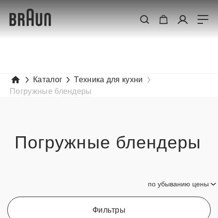
Каталог
Техника для кухни
Фильтры
Погружные блендеры
Цена
от
Погружные блендеры
до
3 590
8 190
12 790
17 390
по убыванию цены
21 990
Мощность,
Фильтры
Вт