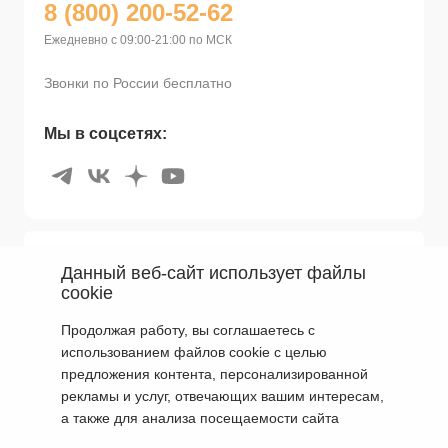
8 (800) 200-52-62
Ежедневно с 09:00-21:00 по МСК
Звонки по России бесплатно
Мы в соцсетях:
Покупателям
Данный веб-сайт использует файлы
cookie
Мир Braun
Поддержка
Продолжая работу, вы соглашаетесь с
Бонусная программа
использованием файлов cookie с целью
Оплата и Доставка
Сервисные центры
предложения контента, персонализированной
Для юридических лиц
рекламы и услуг, отвечающих вашим интересам,
Гарантии и ремонт
Правила Акций
а также для анализа посещаемости сайта
ОГРН 1051655024629
Обмен и возврат