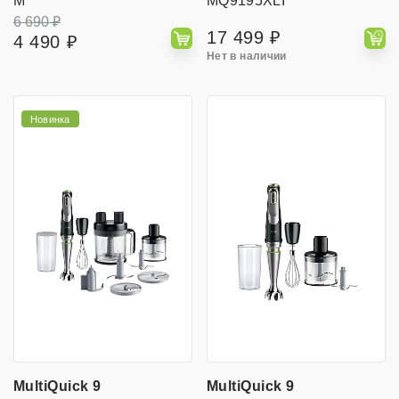
M
MQ9195XLI
Турборежим
6 690 ₽
17 499 ₽
4 490 ₽
Нет в наличии
Кнопка
для
снятия
насадок
Новинка
Прорезиненная
ручка
MultiQuick 9
MultiQuick 9