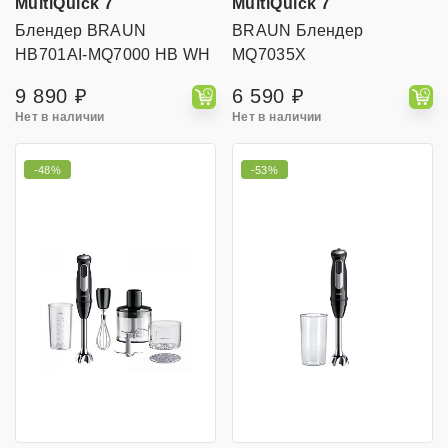
MultiQuick 7
MultiQuick 7
Блендер BRAUN
BRAUN Блендер
HB701AI-MQ7000 HB WH
MQ7035X
INT
9 890 ₽
6 590 ₽
Нет в наличии
Нет в наличии
-48%
-53%